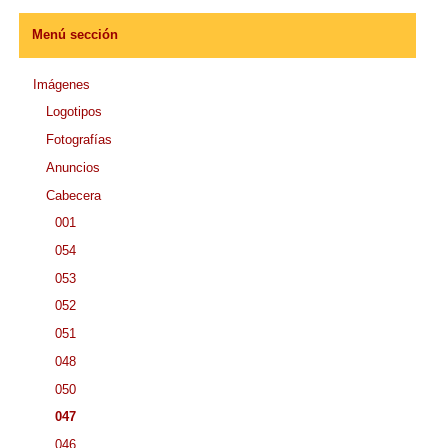
Menú sección
Imágenes
Logotipos
Fotografías
Anuncios
Cabecera
001
054
053
052
051
048
050
047
046