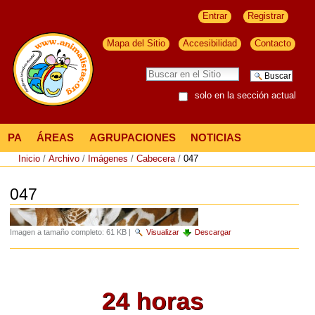
Entrar
Registrar
Mapa del Sitio
Accesibilidad
Contacto
solo en la sección actual
PA
ÁREAS
AGRUPACIONES
NOTICIAS
Inicio
/
Archivo
/
Imágenes
/
Cabecera
/
047
047
Imagen a tamaño completo:
61 KB
|
Visualizar
Descargar