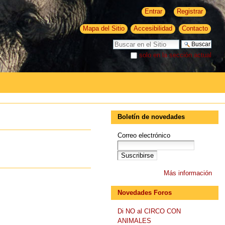
Entrar
Registrar
Mapa del Sitio
Accesibilidad
Contacto
Buscar
solo en la sección actual
Búsqueda Avanzada…
Boletín de novedades
Correo electrónico
Más información
Novedades Foros
Di NO al CIRCO CON
ANIMALES