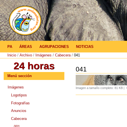
Herramientas
Personales
Cambiar
a
contenido.
|
Saltar
a
Navegación
navegación
PA
ÁREAS
AGRUPACIONES
NOTICIAS
Inicio
/
Archivo
/
Imágenes
/
Cabecera
/
041
041
Menú sección
Imágenes
Imagen a tamaño completo:
81 KB
|
Logotipos
Fotografías
Anuncios
Cabecera
001