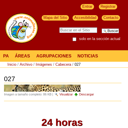
Entrar
Registrar
Mapa del Sitio
Accesibilidad
Contacto
solo en la sección actual
PA
ÁREAS
AGRUPACIONES
NOTICIAS
Inicio
/
Archivo
/
Imágenes
/
Cabecera
/
027
027
Imagen a tamaño completo:
86 KB
|
Visualizar
Descargar