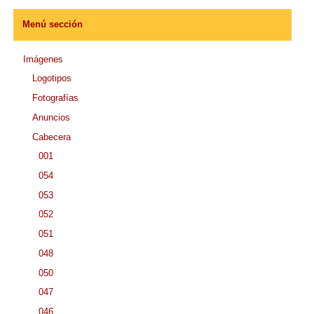
Menú sección
Imágenes
Logotipos
Fotografías
Anuncios
Cabecera
001
054
053
052
051
048
050
047
046