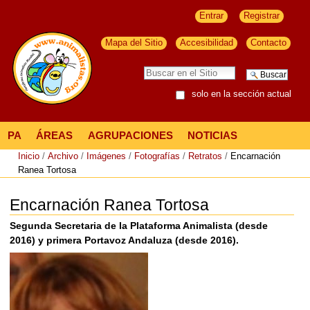
Entrar
Registrar
Mapa del Sitio
Accesibilidad
Contacto
solo en la sección actual
PA
ÁREAS
AGRUPACIONES
NOTICIAS
Inicio
/
Archivo
/
Imágenes
/
Fotografías
/
Retratos
/
Encarnación
Ranea Tortosa
Encarnación Ranea Tortosa
Segunda Secretaria de la Plataforma Animalista (desde
2016) y primera Portavoz Andaluza (desde 2016).