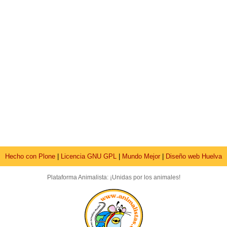
Hecho con Plone
|
Licencia GNU GPL
|
Mundo Mejor
|
Diseño web Huelva
Plataforma Animalista: ¡Unidas por los animales!