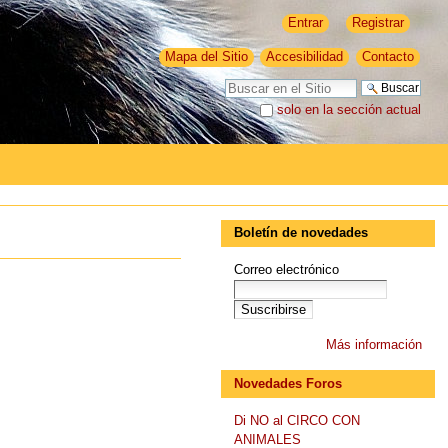
Entrar
Registrar
Mapa del Sitio
Accesibilidad
Contacto
Buscar
solo en la sección actual
Búsqueda Avanzada…
Boletín de novedades
Correo electrónico
Más información
Novedades Foros
Di NO al CIRCO CON
ANIMALES