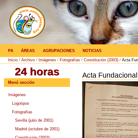
Herramientas
Personales
Cambiar
a
contenido.
|
Saltar
a
Navegación
navegación
PA
ÁREAS
AGRUPACIONES
NOTICIAS
Inicio
/
Archivo
/
Imágenes
/
Fotografías
/
Constitución (2003)
/
Acta Fun
Acta Fundacional
Menú sección
Imágenes
Logotipos
Fotografías
Sevilla (julio de 2001)
Madrid (octubre de 2001)
Constitución (2003)